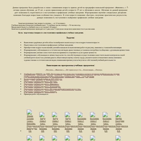
Данная программа была разработана в связи с понижением возраста приема детей по предпрофессиональной программе «Живопись» с 5-
летним сроком обучения, до 12 лет, в целях привлечения детей в возрасте 13 лет к обучению в школе. Обучение по данной программе
даёт возможность подготовиться к поступлению в профильные учебные заведения. Форсированное изучение специальных дисциплин
возможно благодаря возрастным особенностям учащихся. В этом возрасте возможно «быстрое» получение практических результатов,
дающее возможность поступления в выбранное профильное учебное заведение.
Занятия групповые (численность группы — от 14 человек).
Учебная нагрузка в неделю (учебный план) – 9 учебных часов, пленэр — 56 часов в год.
Продолжительность учебного часа составляет 40 минут.
Занятия по данной программе проводятся 2 (два) или 3 (три) раза в неделю в зависимости от расписания.
Цель: подготовка учащихся к поступлению в профильные учебные заведения.
Задачи:
Выявление одарённых детей в области изобразительного искусства в подростковом возрасте.
Подготовка к поступлению в профильные учебные заведения.
Приобретение подростками знаний, умений и навыков по выполнению работ по рисунку, живописи, станковой композиции.
Формирование у обучающихся эстетических взглядов, нравственных установок и потребности общения с духовными ценностями.
Формирование умения самостоятельно воспринимать и оценивать культурные ценности.
Формирование у обучающихся личностных качеств, способствующих осуществлению самостоятельного контроля за своей
учебной деятельностью, умению давать объективную оценку своему труду, уважительного отношения к иному мнению и
художественно-эстетическим взглядам, пониманию причин успеха/неуспеха собственной учебной деятельности.
Аннотации на программы учебных предметов:
«Рисунок»
,
«Живопись»
,
«История искусств»
,
«Композиция»
,
«Пленэр»
Учебный план ДХШ № 1 на ДОП «Подготовка подростков к поступлению в соответствующие профилю школы средние
профессиональные и высшие профессиональные учебные заведения» 3 года обучения
Календарный учебный график на 2025-2026 уч.г.
Программа учебного предмета «Рисунок»
Программа учебного предмета «Живопись»
Программа учебного предмета «Композиция»
Программа учебного предмета «История изобразительного искусства»
Программа учебного предмета «Пленэр»
Примеры работ обучающихся: