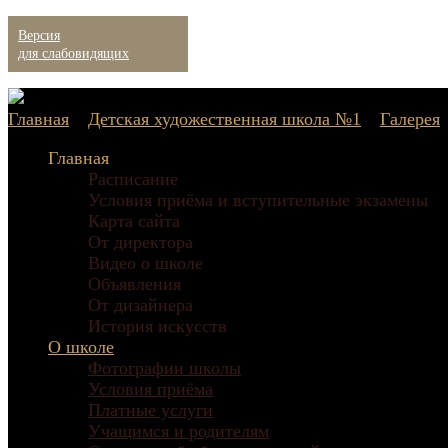
Версия
для слабовидящих
Главная
»
Детская художественная школа №1
»
Галерея
Главная
Расписание
Условия приёма и вступительные экзамены
Карта сайта
От директора
Видео о школе
Объявления
От дизайнера
История искусств
О школе
Фотографии школы
Условия приёма
Платные услуги
Учащимся и родителям