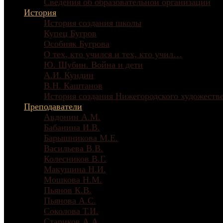
Сведения об образовательной организации
История
История создания школы
Купец Бугров
Особняк Бугрова
О тех, кто учился и тех, кто учил…
Ю. Шубин. Война и дети
А.И. Кундин
В.Н. Каштанов
История создания Нижегородского художеств
Преподаватели
Авдонин А.М.
Бабанина И.В.
Барышникова М.Е.
Васильева В.В.
Колесников В.Г.
Макушина Н.И.
Мошкова Н.М.
Пьянов К.В.
Пьянова А.С.
Соколова Т.И.
Стариков А.А.